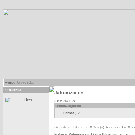
Home
/ Jahreszeiten
Zufallsbild
Jahreszeiten
(Hits: 244712)
Unterkategorien
Herbst
(12)
Gefunden: 0 Bild(er) auf 0 Seite(n). Angezeigt: Bild 0 bis
In dieser Kategorie sind keine Bilder vorhanden.