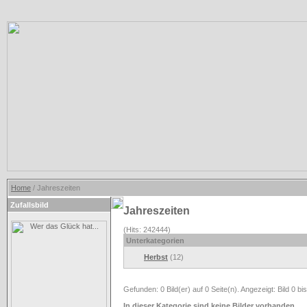
Home
/ Jahreszeiten
Zufallsbild
Jahreszeiten
(Hits: 242444)
Unterkategorien
Herbst
(12)
Gefunden: 0 Bild(er) auf 0 Seite(n). Angezeigt: Bild 0 bis
In dieser Kategorie sind keine Bilder vorhanden.