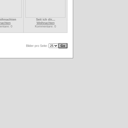
eihnachten
Seit ich dir....
nachten
Weihnachten
ntare: 0
Kommentare: 0
Bilder pro Seite: