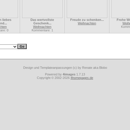
n liebes
Das wertvollste
Freude zu schenken...
Frohe W
nd...
Geschenk...
Weihnachten
Weih
chten
Weihnachten
Komme
are: 0
Kommentare: 1
Design und Templateanpassungen (c) by Renate aka Blobo
Powered by
4images
1.7.13
Copyright © 2002-2026
4homepages.de