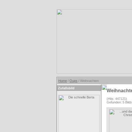
Home
/
Oups
/ Weihnachten
Zufallsbild
Weihnacht
(Hits: 447121)
Gefunden: 5 Bild(e