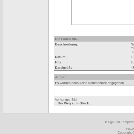
Die Fäden für...
Beschreibung:
Na
mi
ht
Datum:
12
Hits:
1
Dateigröße:
45
Autor:
Es wurden noch keine Kommentare abgegeben.
Vorheriges Bild:
Der Weg zum Glück....
Design und Template
Powe
Copyright