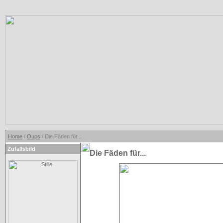
Home
/
Oups
/ Die Fäden für...
Zufallsbild
Die Fäden für...