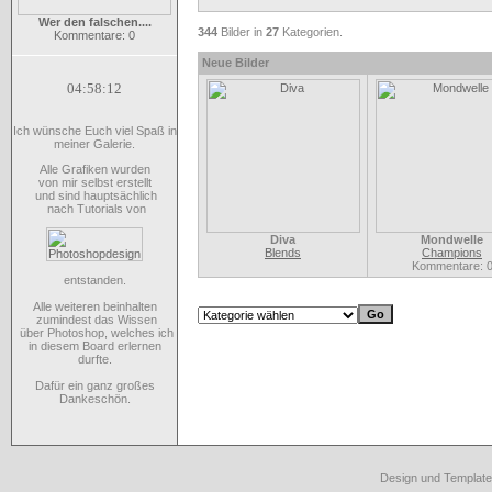
Wer den falschen....
344
Bilder in
27
Kategorien.
Kommentare: 0
Neue Bilder
04:58:12
Ich wünsche Euch viel Spaß in
meiner Galerie.
Alle Grafiken wurden
von mir selbst erstellt
und sind hauptsächlich
nach Tutorials von
Diva
Mondwelle
Blends
Champions
Kommentare: 
entstanden.
Alle weiteren beinhalten
zumindest das Wissen
über Photoshop, welches ich
in diesem Board erlernen
durfte.
Dafür ein ganz großes
Dankeschön.
Design und Template