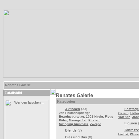
Renates Galerie
Zufallsbild
Renates Galerie
Kategorien
Aktionen
(33)
Festtage
von Photoshopdesign
,
Ostern
Hall
,
,
Boardgeburtstag
1001 Nacht
Flotte
,
Valentin
Jah
,
,
,
Käfer
Manege frei
Piraten
Figuren
(
,
Swinging Aninmals
Zwerge
Jahresze
Blends
(7)
,
Herbst
Winte
Dies und Das
(8)