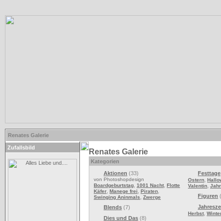
Renates Galerie
Zufallsbild
Renates Galerie
Kategorien
Aktionen
(33)
Festtage
von Photoshopdesign
,
Ostern
Hall
,
,
Boardgeburtstag
1001 Nacht
Flotte
,
Valentin
Jah
,
,
,
Käfer
Manege frei
Piraten
Figuren
(
,
Swinging Aninmals
Zwerge
Jahresze
Blends
(7)
,
Herbst
Winte
Dies und Das
(8)