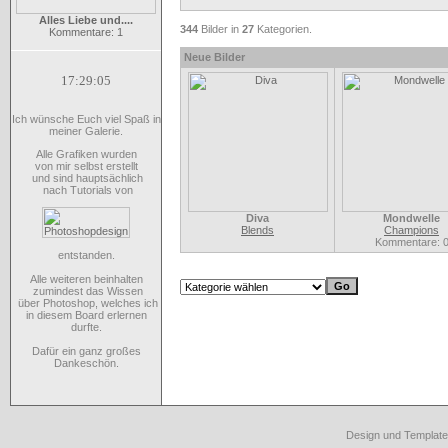
Alles Liebe und....
344
Bilder in
27
Kategorien.
Kommentare: 1
Neue Bilder
17:29:05
Ich wünsche Euch viel Spaß in
meiner Galerie.
Alle Grafiken wurden
von mir selbst erstellt
und sind hauptsächlich
nach Tutorials von
Diva
Mondwelle
Blends
Champions
Kommentare: 
entstanden.
Alle weiteren beinhalten
zumindest das Wissen
über Photoshop, welches ich
in diesem Board erlernen
durfte.
Dafür ein ganz großes
Dankeschön.
Design und Template