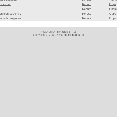
esserung
Renate
Oups
Renate
Cham
h nicht ärgern....
Renate
Oups
eunde vergessen...
Renate
Oups
Powered by
4images
1.7.13
Copyright © 2002-2026
4homepages.de