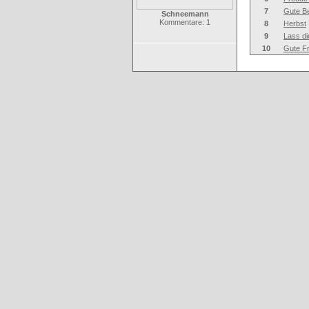
7
Gute B
Schneemann
Kommentare: 1
8
Herbst
9
Lass dic
10
Gute Fr