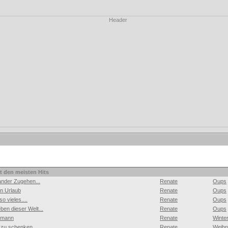
it den meisten Hits
ander Zugehen...
Renate
Oups
n Urlaub
Renate
Oups
so vieles....
Renate
Oups
eben dieser Welt...
Renate
Oups
emann
Renate
Winte
zu schenken...
Renate
Weihn