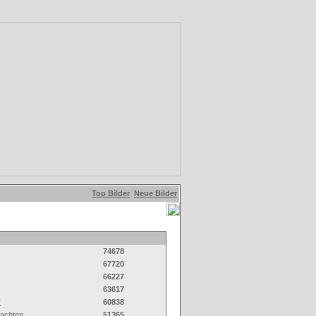
Top Bilder
Neue Bilder
74678
67720
66227
63617
r
60838
achten
51365