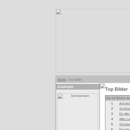
Home
/ Top Bilder
Zufallsbild
Top Bilder
Die 10 Bilder m
1
Auf ein
2
Schöne
3
Es gibt 
4
Alles L
5
Schne
6
Freude 